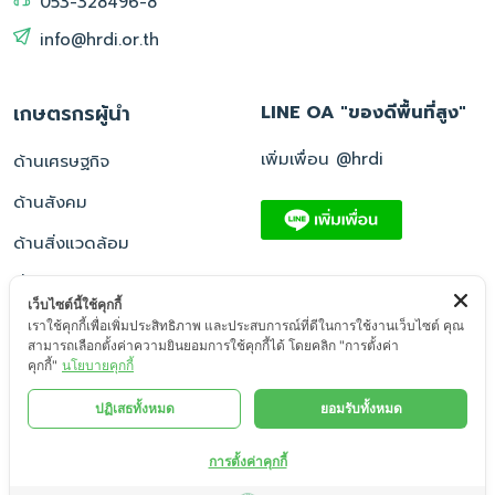
053-328496-8
info@hrdi.or.th
เกษตรกรผู้นำ
LINE OA "ของดีพื้นที่สูง"
เพิ่มเพื่อน @hrdi
ด้านเศรษฐกิจ
ด้านสังคม
ด้านสิ่งแวดล้อม
อื่น ๆ
เว็บไซต์นี้ใช้คุกกี้
เราใช้คุกกี้เพื่อเพิ่มประสิทธิภาพ และประสบการณ์ที่ดีในการใช้งานเว็บไซต์ คุณ
สามารถเลือกตั้งค่าความยินยอมการใช้คุกกี้ได้ โดยคลิก "การตั้งค่า
คุกกี้"
นโยบายคุกกี้
© 2569, สถาบันวิจัยและพัฒนาพื้นที่สูง (องค์การมหาชน) - All rights
ปฏิเสธทั้งหมด
ยอมรับทั้งหมด
reserved
การคุ้มครองข้อมูลส่วนบุคคล (PDPA)
นโยบายคุกกี้ (Cookies
การตั้งค่าคุกกี้
Policy)
การปฏิเสธความรับผิด (Disclaimer)