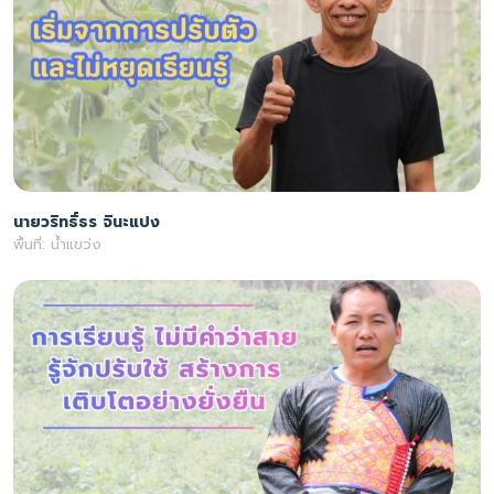
นายวริทธิ์ธร จินะแปง
พื้นที่: น้ำแขว่ง