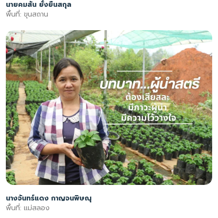
นายคมสัน ยั่งยืนสกุล
พื้นที่: ขุนสถาน
นางจันทร์แดง กาญจนพิษณุ
พื้นที่: แม่สลอง