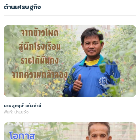
ด้านเศรษฐกิจ
นายสุกฤษ์ แก้วคำมี
พื้นที่: น้ำแขว่ง