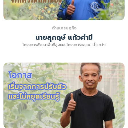
ด้านเศรษฐกิจ
นายสุกฤษ์ แก้วคำมี
โครงการพัฒนาพื้นที่สูงแบบโครงการหลวง: น้ำแขว่ง