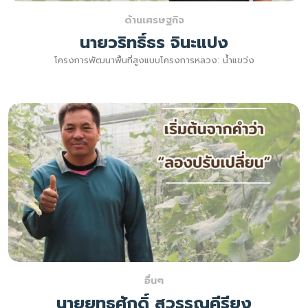
ด้านเศรษฐกิจ
นายวริทธิ์ธร จินะแปง
โครงการพัฒนาพื้นที่สูงแบบโครงการหลวง: น้ำแขว่ง
อื่นๆ
นายยุทธศักดิ์ สุวรรณคีรียง