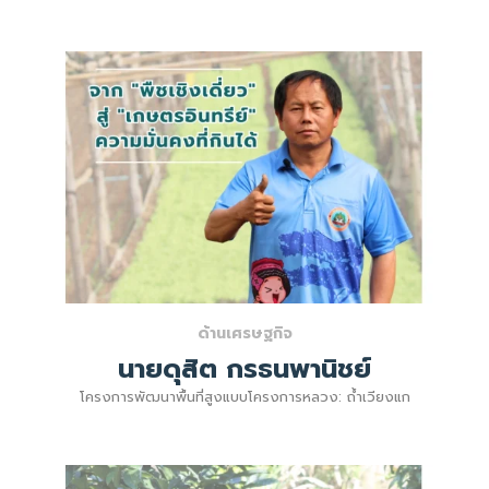
ด้านเศรษฐกิจ
นายดุสิต กรธนพานิชย์
โครงการพัฒนาพื้นที่สูงแบบโครงการหลวง: ถ้ำเวียงแก