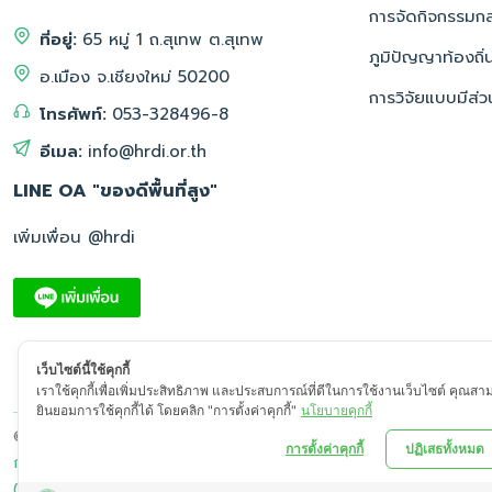
การจัดกิจกรรมกลุ
ที่อยู่:
65 หมู่ 1 ถ.สุเทพ ต.สุเทพ
ภูมิปัญญาท้องถิ่
อ.เมือง จ.เชียงใหม่ 50200
การวิจัยแบบมีส่ว
โทรศัพท์:
053-328496-8
อีเมล:
info@hrdi.or.th
LINE OA "ของดีพื้นที่สูง"
เพิ่มเพื่อน @hrdi
เว็บไซต์นี้ใช้คุกกี้
เราใช้คุกกี้เพื่อเพิ่มประสิทธิภาพ และประสบการณ์ที่ดีในการใช้งานเว็บไซต์ คุณสา
ยินยอมการใช้คุกกี้ได้ โดยคลิก "การตั้งค่าคุกกี้"
นโยบายคุกกี้
© 2569, สถาบันวิจัยและพัฒนาพื้นที่สูง (องค์การมหาชน) - All rights 
การตั้งค่าคุกกี้
ปฏิเสธทั้งหมด
การคุ้มครองข้อมูลส่วนบุคคล (PDPA)
นโยบายคุกกี้ (Cookies Policy)
(Disclaimer)