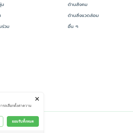
่ม
ด้านสังคม
น
ด้านสิ่งแวดล้อม
นร่วม
อื่น ๆ
มารถเลือกตั้งค่าความ
reserved
ยอมรับทั้งหมด
การปฏิเสธความรับผิด