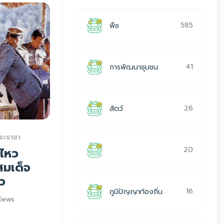
585
พืช
41
การพัฒนาชุมชน
26
สัตว์
ระราชา
นไหว
20
สมเด็จ
ัว
16
ภูมิปัญญาท้องถิ่น
Views