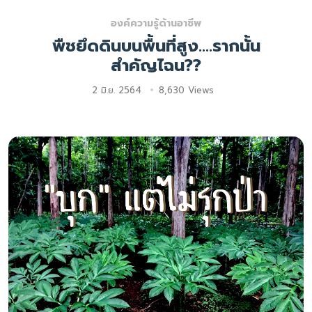
องค์ความรู้ด้านอาชีพ
พืชยึดดินบนพื้นที่สูง....รากนั้น
สำคัญไฉน??
2 มิ.ย. 2564
8,630 Views