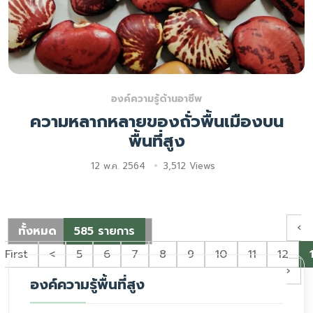
องค์ความรู้ด้านอาชีพ
ความหลากหลายของถั่วพื้นเมืองบน
พื้นที่สูง
12 พ.ค. 2564
3,512 Views
‹
ทั้งหมด
585 รายการ
First
<
5
6
7
8
9
10
11
12
›
องค์ความรู้พื้นที่สูง