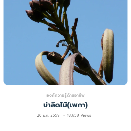
องค์ความรู้ด้านอาชีพ
บ่าลิดไม้(เพกา)
26 ม.ค. 2559
18,658 Views