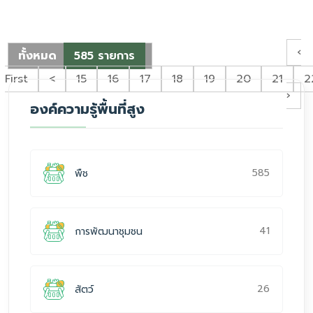
‹
ทั้งหมด
585 รายการ
First
<
15
16
17
18
19
20
21
2
›
องค์ความรู้พื้นที่สูง
585
พืช
41
การพัฒนาชุมชน
26
สัตว์