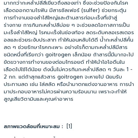
มากกว่ากะหล่ำปลีสีเขียวถึงสองเท่า ซึ่งจะช่วยป้องกันโรค
เลือดออกตามไรฟัน มีสารซัลเฟอร์ (sulfer) ช่วยกระตุ้น
การทำงานของลำไส้ใหญ่และต้านสารก่อมะเร็งที่เข้าสู่
ร่างกาย การกินกะหล่ำปลีบ่อย ๆ จะช่วยลดโอกาสการเป็น
มะเร็งลำไส้ใหญ่ โรคมะเร็งในช่องท้อง ลดระดับคลอเรสเตอร
อลและช่วยระงับประสาท ทำให้นอนหลับได้ดี น้ำกะหล่ำปลีคั้น
สด ๆ ช่วยรักษาโรคกะเพาะ อย่างไรก็ตามกะหล่ำปลีมีสาร
ชนิดหนึ่งที่เรียกว่า goitrogen เล็กน้อย ถ้าสารนี้มีมากจะไป
ขัดขวางการทำงานของต่อมไทรอยด์ ทำให้นำไอโอดีนใน
เลือดไปใช้ได้น้อย ดังนั้นไม่ควรกินกะหล่ำปลีสด ๆ วันละ 1 -
2 กก. แต่ถ้าสุกแล้วสาร goitrogen จะหายไป นิยมรับ
ประทานสด เช่น ใส่สลัด หรือนำมาตกแต่งจานอาหาร การนำ
มาประกอบอาหารไม่ควรผ่านความร้อนนาน เพราะจะทำให้
สูญเสียวิตามินและคุณค่าอาหาร
สภาพแวดล้อมที่เหมาะสม :
[1]