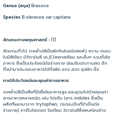
Genus (สกุล)
Brassica
Species
B.oleracea var.capitata
ลักษณะทางพฤษศาสตร์ :
[1]
ลักษณะทั่วไป กะหล่ำปลีเป็นผักกินใบชนิดห่อหัว หวาน กรอบ
ใบมีสีเขียว มีวิตามินซี เค,อี,โพแทสเซียม และอื่นๆ รวมทั้งใย
อาหาร ซึ่งเป็นประโยชน์ต่อร่างกาย นิยมรับประทานสด อีก
ทั้งนำมาประกอบอาหารได้ทั้งผัด แกง ลวก ซุปผัก นึ่ง
การใช้ประโยชน์และคุณค่าทางอาหาร
กะหล่ำปลีเป็นพืชที่มีเยื่อใยอาหารสูง และอุดมไปด้วยคุณค่า
สารอาหารหลายชนิด เช่น โปรตีน (สาร indoles ซึ่งเป็น
ผลึกที่แยกมาจาก trytophan; กรดอะมิโนที่จำเป็นต่อ
ร่างกาย) คาร์โบไฮเดรต โซเดียม วิตามินซีซึ่งพบค่อนข้าง