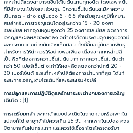
กะหล่ำปลีแดงสามารถขึ้นได้ในดินแทบทุกชนิด โดยเฉพาะดิน
ที่มีลักษณะโปร่งและร่วนซุย มีความชื้นในดินและมีค่าความ
เป็นกรด - ด่าง อยู่ในช่วง 6 - 6.5 สำหรับอุณหภูมิที่เหมาะ
สมสำหรับการเจริญเติบโตอยู่ระหว่าง 15 - 20 องศา
เซลเซียส หากอุณหภูมิสูงกว่า 25 องศาเซลเซียส อัตราการ
เจริญและผลผลิตจะลดลง อย่างไรก็ตามระดับอุณหภูมิอาจมี
ผลกระทบแตกต่างกันบ้างเล็กน้อย ทั้งนี้ขึ้นอยู่กับสายพันธุ์
สำหรับการให้น้ำควรให้อย่างพอเพียง เนื่องจากกะหล่ำปลี
เป็นพืชที่ต้องการความชื้นในดินมาก หากความชื้นในดินต่ำ
กว่า 50 เปอร์เซ็นต์ จะทำให้ผลผลิตลดลงกว่าปกติ 20 -
30 เปอร์เซ็นต์ ระยะที่กะหล่ำปลีต้องการน้ำมากที่สุด ได้แก่
ระยะการเจริญเติบโตเต็มที่และระยะเริ่มห่อปลี
การปลูกและการปฏิบัติดูแลรักษาระยะต่างๆของการเจริญ
เติบโต :
[1]
การเตรียมกล้า
เพาะกล้าแบบประณีตในถาดหลุมหรือเพาะใน
แปลงก็ได้ อายุกล้าไม่ควรเกิน 25 วัน หากเพาะในแปลง ควร
มีตาขายกันฝนกระแทก และควรใช้เชื้อราไตรโครเดอร์มา