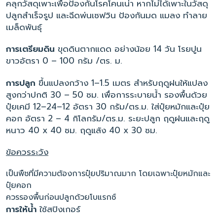
คลุกวัสดุเพาะเพื่อป้องกันโรคโคนเน่า หากไม่ได้เพาะในวัสดุ
ปลูกสำเร็จรูป และฉีดพ่นเซฟวิน ป้องกันมด แมลง ทำลาย
เมล็ดพันธุ์
การเตรียมดิน
ขุดดินตากแดด อย่างน้อย 14 วัน โรยปูน
ขาวอัตรา 0 – 100 กรัม /ตร. ม.
การปลูก
ขึ้นแปลงกว้าง 1–1.5 เมตร สำหรับฤดูฝนให้แปลง
สูงกว่าปกติ 30 – 50 ซม. เพื่อการระบายน้ำ รองพื้นด้วย
ปุ๋ยเคมี 12–24–12 อัตรา 30 กรัม/ตร.ม. ใส่ปุ๋ยหมักและปุ๋ย
คอก อัตรา 2 – 4 กิโลกรัม/ตร.ม. ระยะปลูก ฤดูฝนและฤดู
หนาว 40 x 40 ซม. ฤดูแล้ง 40 x 30 ซม.
ข้อควรระวัง
เป็นพืชที่มีความต้องการปุ๋ยปริมาณมาก โดยเฉพาะปุ๋ยหมักและ
ปุ๋ยคอก
ควรรองพื้นก่อนปลูกด้วยโบแรกซ์
การให้น้ำ
ใช้สปิงเกอร์