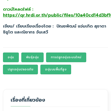
ดาวน์โหลดไฟล์ :
https://qr.hrdi.or.th/public/files/10a40cd14d3
เขียน/ เรียบเรียงเรื่องโดย : ปัณชพัฒน์ แจ่มเกิด สุชาดา
ธิชูโต และณิชากร จันเสวี
องุ่น
พันธุ์องุ่น
การปลูกองุ่นระบบใหม่
ปลูกองุ่นปลอดภัย
องุ่นบนพื้นที่สูง
เรื่องที่เกี่ยวข้อง