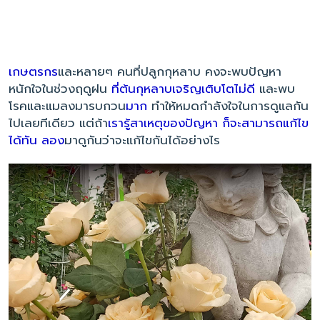
เกษตรกร
และหลายๆ คนที่ปลูกกุหลาบ คงจะพบปัญหา
หนักใจในช่วงฤดูฝน
ที่ต้นกุหลาบเจริญเติบโตไม่ดี
และพบ
โรคและแมลงมารบกวน
มาก
ทำให้หมดกำลังใจในการดูแลกัน
ไปเลยทีเดียว แต่ถ้า
เรารู้สาเหตุของปัญหา ก็จะสามารถแก้ไข
ได้ทัน ลอง
มาดูกันว่าจะแก้ไขกันได้อย่างไร