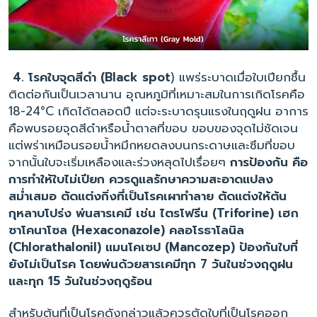
4. โรคใบจุดสีดำ (Black spot
) แพร่ระบาดเมื่อใบเปียกชื้น
ติดต่อกันเป็นเวลานาน อุณหภูมิที่เหมาะสมในการเกิดโรคคือ
18-24°C เกิดได้ตลอดปี แต่จะระบาดรุนแรงในฤดูฝน อาการ
คือพบรอยจุดสีดำหรือน้ำตาลที่ขอบ ขอบของจุดไม่ชัดเจน
แต่พร่าเหมือนรอยน้ำหมึกหยดลงบนกระดาษและซึมที่ขอบ
จากนั้นใบจะเริ่มเหลืองและร่วงหลุดไปเรื่อยๆ
การป้องกัน คือ
การทำให้ใบไม่เปียก ควรดูแลรักษาความสะอาดแปลง
สม่ำเสมอ ตัดแต่งกิ่งที่เป็นโรคเผาทำลาย ตัดแต่งให้ต้น
กุหลาบโปร่ง พ่นสารเคมี เช่น ไตรโฟรีน (Triforine) เฮก
ซาโคนาโซล (Hexaconazole) คลอโรธาโลนิล
(Chlorathalonil) แมนโคเซป (Mancozep) ป้องกันใบที่
ยังไม่เป็นโรค โดยพ่นด้วยสารเคมีทุก 7 วันในช่วงฤดูฝน
และทุก 15 วันในช่วงฤดูร้อน
สำหรับต้นที่เป็นโรคดังกล่าวแล้วควรตัดใบที่เป็นโรคออก