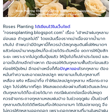
Roses Planting
ได้เขียนไว้ในเว็บไซด์
"rosesplanting.blogspot.com" เรื่อง "เข้าหน้าฝนกุหลาบ
อ่อนแอ ถ้าดูแลไม่ดี" โดยเน้นเรื่องรากเน่าเนื่องจากน้ำมาก
เกินไป ถ้าพบว่ามีปัญหานี้ก็ควรนำวัสดุคลุมดินผึ่งให้หมาดๆ
แล้วค่อยนำมาคลุมใหม่ก็จะช่วยได้ระดับหนึ่ง งดการให้ปุ๋ยสัก
ระยะ เพราะรากไม่ดูดซึมปุ๋ยแล้ว ให้ปุ๋ยไปก็เปล่าประโยชน์ และ
อาจเป็นโทษอีกต่างหาก ต้องรอให้ต้นกุหลาบฟื้นตัวก่อนแล้ว
ค่อยให้ปุ๋ยใหม่ อีกอย่างหนึ่งก็คือ
ปัญหาของ
โรคกุหลาบ ต้อง
หมั่นทำความสะอาดแปลงปลูก พยายามเก็บใบกุหลาบที่
เหลือง แห้ง หรือเน่าทิ้ง ทำให้แปลงปลูกกุหลาบ หรือกระถาง
ปลูก โปร่งให้มากที่สุด ให้แสงแดดส่องผ่านถึงผิวดินและโคน
ต้นกุหลาบได้ก็จะช่วยได้มาก กรณีฝนตกต่อเนื่องไม่หยุด
ควรย้ายกระถางกุหลาบหลบฝนบ้าง ในช่วงฤดูฝน เป็นช่วงที่
กุหลาบเติบโตได้ดีพร้อมที่จะให้ดอกงามๆ ได้ในปลายฤดู จึง
ไม่ควรให้กุหลาบออกดอก เพราะดอกกุหลาบที่บานในหน้าฝน