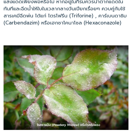
แสงแดดเพียงพอหรือไม่ หากอยู่ในที่ร่มควรนำตากแดดใน
ทันทีและฉีดน้ำให้ใบในเวลากลางวันเปียกเรื่อยๆ ควบคู่กับใช้
สารเคมีฉีดพ่น ได้แก่ ไตรโฟรีน (Triforine) , คาร์เบนดาซิม
(Carbendazim) หรือเฮกซาโคนาโซล (Hexaconazole)