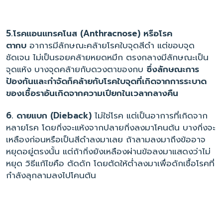
5.โรคแอนแทรคโนส (Anthracnose) หรือโรค
ตากบ
อาการมีลักษณะคล้ายโรคใบจุดสีดำ แต่ขอบจุด
ชัดเจน ไม่เป็นรอยคล้ายหยดหมึก ตรงกลางมีลักษณะเป็น
จุดแห้ง บางจุดคล้ายกับดวงตาของกบ
ซึ่งลักษณะการ
ป้องกันและกำจัดก็คล้ายกับโรคใบจุดที่เกิดจากการระบาด
ของเชื้อราอันเกิดจากความเปียกในเวลากลางคืน
6. ดายแบก (Dieback)
ไม่ใช่โรค แต่เป็นอาการที่เกิดจาก
หลายโรค โดยกิ่งจะแห้งจากปลายกิ่งลงมาโคนต้น บางกิ่งจะ
เหลืองก่อนหรือเป็นสีดำลงมาเลย ถ้าลามลงมาถึงข้ออาจ
หยุดอยู่ตรงนั้น แต่ถ้ากิ่งยังเหลืองผ่านข้อลงมาแสดงว่าไม่
หยุด วิธีแก้ไขคือ ตัดดัก โดยตัดให้ต่ำลงมาเพื่อดักเชื้อโรคที่
กำลังลุกลามลงไปโคนต้น