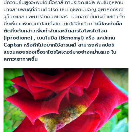
มีความชื้นสูงจะพบใยเชื้อราสีเทาบริเวณแผล พบในกุหลาบ
บางสายพันธุ์ที่อ่อนต่อโรค เช่น กุหลาบมอญ จุฬาลงกรณ์
จูว็องแซล และมาร์โกคอสเตอร์ นอกจากนั้นยังทำให้ทั่วทั้ง
กิ่งเหี่ยวแห้งตามไปจนถึงโคนต้นได้อีกด้วย
วิธีป้องกันคือ
ตัดกิ่งดังกล่าวเพื่อกำจัดและฉีดสารไอโพรไดโอน
(Iprodione) , เบนโนมิล (Benomyl) หรือ แคปแทน
Captan หรือถ้าไม่อยากใช้สารเคมี สามารถพ่นสปอร์
แขวนลอยของเชื้อราไตรโคเดอร์มาอย่างสม่ำเสมอ ใน
สภาวะอากาศชื้น