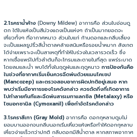
2.โรคราน้ำค้าง
(Downy Mildew) อาการคือ ส่วนใบอ่อนดู
ตก ใต้ใบแห้งเป็นสีม่วงแดงเป็นแห่งๆ ถ้าเป็นมากยอดจะ
เหี่ยวทั้งๆ ที่อากาศหนาว ส่วนใบแก่ ก้านดอกและกลีบเลี้ยง
จะเป็นแผลรูปริ้วสีน้ำตาลคล้ายสนิมหรือรอยน้ำหมาก สังเกต
ได้ง่ายเพราะจะเป็นสาเหตุที่ทำให้ใบร่วงในเวลารวดเร็ว ซึ่ง
หากเชื้อแพร่ไปทั่วลำต้นก็จะโทรมและตายในที่สุด แพร่ระบาด
โดยลมและน้ำ พบได้ทั้งในฤดูฝนและฤดูหนาว
การป้องกันคือ
ในช่วงที่อากาศเริ่มเย็นควรฉีดพ่นด้วยแมนโคเซป
(Mancozep) และตรวจสอบอาการผิดปกติอยู่เสมอ หาก
พบว่าเริ่มมีอาการของโรคดังกล่าว ควรตัดกิ่งที่เกิดอาการ
ไปทำลายทันทีและฉีดพ่นสารเมทาแลกซิล (Metalaxy) หรือ
ไซมอกซานิล (Cymoxanil) เพื่อกำจัดโรคดังกล่าว
3.โรคราสีเทา (Gray Mold)
อาการคือ ดอกกุหลาบตูมไม่
ยอมบานออกจนกลีบนอกเริ่มเหี่ยวแห้งหรือทำให้ดอกกุหลาบ
เหี่ยวง่ายเร็วกว่าปกติ กลีบดอกมีสีน้ำตาล หากสภาพอากาศ