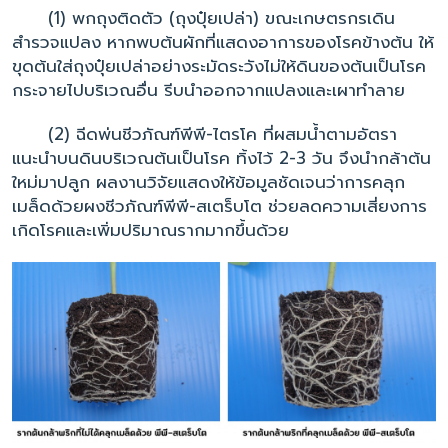
(1) พกถุงติดตัว (ถุงปุ๋ยเปล่า) ขณะเกษตรกรเดิน
สำรวจแปลง หากพบต้นผักที่แสดงอาการของโรคข้างต้น ให้
ขุดต้นใส่ถุงปุ๋ยเปล่าอย่างระมัดระวังไม่ให้ดินของต้นเป็นโรค
กระจายไปบริเวณอื่น รีบนำออกจากแปลงและเผาทำลาย
(2) ฉีดพ่นชีวภัณฑ์พีพี-ไตรโค ที่ผสมน้ำตามอัตรา
แนะนำบนดินบริเวณต้นเป็นโรค ทิ้งไว้ 2-3 วัน จึงนำกล้าต้น
ใหม่มาปลูก ผลงานวิจัยแสดงให้ข้อมูลชัดเจนว่าการคลุก
เมล็ดด้วยผงชีวภัณฑ์พีพี-สเตร็บโต ช่วยลดความเสี่ยงการ
เกิดโรคและเพิ่มปริมาณรากมากขึ้นด้วย