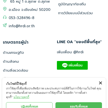
65 หมู่ 1 ถ.สุเทพ ต.สุเทพ
ภูมิปัญญาท้องถิ่น
อ.เมือง จ.เชียงใหม่ 50200
การวิจัยแบบมีส่วนร่วม
053-328496-8
info@hrdi.or.th
เกษตรกรผู้นำ
LINE OA "ของดีพื้นที่สูง"
เพิ่มเพื่อน @hrdi
ด้านเศรษฐกิจ
ด้านสังคม
ด้านสิ่งแวดล้อม
อื่น ๆ
เว็บไซต์นี้ใช้คุกกี้
เราใช้คุกกี้เพื่อเพิ่มประสิทธิภาพ และประสบการณ์ที่ดีในการใช้งานเว็บไซต์ คุณ
สามารถเลือกตั้งค่าความยินยอมการใช้คุกกี้ได้ โดยคลิก "การตั้งค่า
คุกกี้"
นโยบายคุกกี้
© 2569, สถาบันวิจัยและพัฒนาพื้นที่สูง (องค์การมหาชน) - All rights
ปฏิเสธทั้งหมด
ยอมรับทั้งหมด