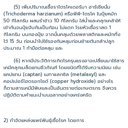
(5) เพิ่มปริมาณเชื้อราไตรโคเดอร์มา ฮาร์เซียนั่ม
(
Trichoderma harzianum
) หรือพีพี-ไตรโค ในปุ๋ยหมัก
50 กิโลกรัม ผสมรำข้าว 10 กิโลกรัม ใส่น้ำและคลุกเคล้าให้
เข้ากันจนปุ๋ยจับกันเป็นก้อน ไม่แตก โรยหัวเชื้อราสด 1
กิโลกรัม บนกองปุ๋ย จากนั้นคลุมด้วยพลาสติกและหมักทิ้ง
ไว้ 15 วัน ก่อนนำไปใช้รองก้นหลุมก่อนย้ายต้นกล้าปลูก
ประมาณ 1 กำมือต่อหลุม และ
(6) หากมีประวัติการเกิดโรครุนแรงอาจเปลี่ยนมาใช้สาร
เคมีคลุกเมล็ดแทนชีวภัณฑ์ โดยชนิดที่ได้รับความนิยม เช่น
แคปแทน (captan) เมทาแลกซิล (metalaxyl) และ
คอปเปอร์ไฮดรอกไซด์ (copper hydroxide) อย่างไร
ก็ตามสารเคมีมีพิษและเป็นอันตรายต่อเกษตรกร จึงควร
ปฏิบัติตามคำแนะนำบนฉลากอย่างเคร่งครัด
2) กำจัดแหล่งแพร่พันธุ์เชื้อโรค โดยการ