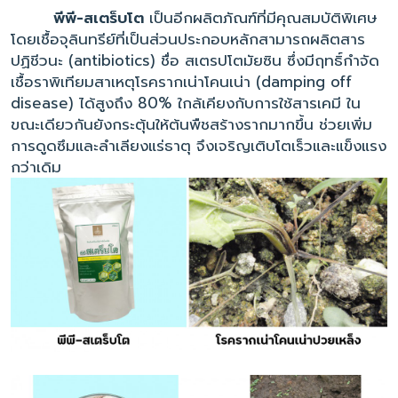
พีพี-สเตร็บโต
เป็นอีกผลิตภัณฑ์ที่มีคุณสมบัติพิเศษ
โดยเชื้อจุลินทรีย์ที่เป็นส่วนประกอบหลักสามารถผลิตสาร
ปฏิชีวนะ (antibiotics) ชื่อ สเตรปโตมัยซิน ซึ่งมีฤทธิ์กำจัด
เชื้อราพิเทียมสาเหตุโรครากเน่าโคนเน่า (damping off
disease) ได้สูงถึง 80% ใกล้เคียงกับการใช้สารเคมี ใน
ขณะเดียวกันยังกระตุ้นให้ต้นพืชสร้างรากมากขึ้น ช่วยเพิ่ม
การดูดซึมและลำเลียงแร่ธาตุ จึงเจริญเติบโตเร็วและแข็งแรง
กว่าเดิม