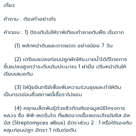
เกี่ยว
คำถาม
: ต้องทำอย่างไร
คำตอบ : 1) ป้องกันไม่ให้ราพิเทียมทำลายต้นพืช เริ่มจาก
(1) พลิกหน้าดินและตากแดด อย่างน้อย 7 วัน
(2) เตรียมแปลงก่อนปลูกผักให้ระบายน้ำได้ดีโดยการ
ขึ้นแปลงสูงกว่าระดับเดิมประมาณ 1 ฝามือ ปรับหน้าดินให้
เรียบเสมอกัน
(3) ใส่ปุ๋ยอินทรีย์เพื่อเพิ่มความร่วนซุยและทำให้ดิน
เป็นกรดอ่อนซึ่งสภาพนี้เชื้อราไม่ชอบ
(4) คลุกเมล็ดพันธุ์ด้วยชีวภัณฑ์ของมูลนิธิโครงการ
หลวง ชื่อ พีพี-สเตร๊บโต ที่ผลิตจากเชื้อสเตรปโตมัยซีส อัล
บัส (
Streptomyces albus
) อัตราส่วน 2 : 1 หรือใช้รองก้น
หลุมก่อนปลูก อัตรา 1 กรัมต่อต้น