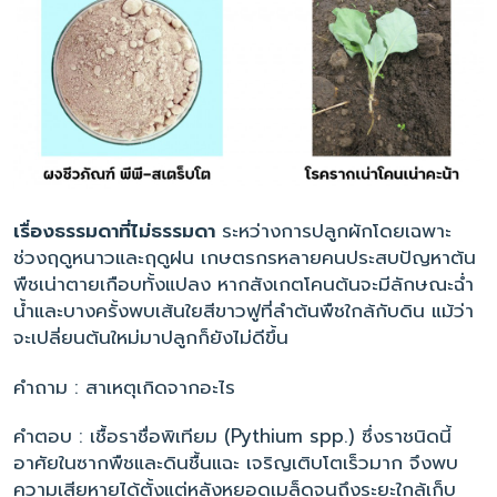
เรื่องธรรมดาที่ไม่ธรรมดา
ระหว่างการปลูกผักโดยเฉพาะ
ช่วงฤดูหนาวและฤดูฝน เกษตรกรหลายคนประสบปัญหาต้น
พืชเน่าตายเกือบทั้งแปลง หากสังเกตโคนต้นจะมีลักษณะฉ่ำ
น้ำและบางครั้งพบเส้นใยสีขาวฟูที่ลำต้นพืชใกล้กับดิน แม้ว่า
จะเปลี่ยนต้นใหม่มาปลูกก็ยังไม่ดีขึ้น
คำถาม
: สาเหตุเกิดจากอะไร
คำตอบ : เชื้อราชื่อพิเทียม (
Pythium
spp.) ซึ่งราชนิดนี้
อาศัยในซากพืชและดินชื้นแฉะ เจริญเติบโตเร็วมาก จึงพบ
ความเสียหายได้ตั้งแต่หลังหยอดเมล็ดจนถึงระยะใกล้เก็บ