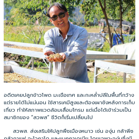
อดีตเคยปลูกข้าวโพด มะเขือเทศ และกะหล่ำปลีในพื้นที่กว้าง
แต่รายได้ไม่แน่นอน ใช้สารเคมีสูงและต้องเผาซังหลังการเก็บ
เกี่ยว ทำให้สภาพแวดล้อมเสื่อมโทรม แต่เมื่อได้เข้าร่วมเป็น
สมาชิกของ “สวพส” ชีวิตก็เริ่มเปลี่ยนไป
สวพส. ส่งเสริมให้ปลูกพืชเมืองหนาว เช่น องุ่น กล้าพีช
กล้ากาแฟ อะโวคาโด และแมคคาเดเมีย โดยเฉพาะองุ่นซึ่งมี