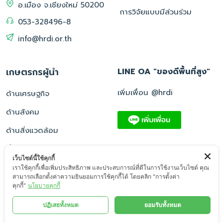
อ.เมือง จ.เชียงใหม่ 50200
การวิจัยแบบมีส่วนร่วม
053-328496-8
info@hrdi.or.th
เกษตรกรผู้นำ
LINE OA "ของดีพื้นที่สูง"
เพิ่มเพื่อน @hrdi
ด้านเศรษฐกิจ
ด้านสังคม
ด้านสิ่งแวดล้อม
อื่น ๆ
เว็บไซต์นี้ใช้คุกกี้
เราใช้คุกกี้เพื่อเพิ่มประสิทธิภาพ และประสบการณ์ที่ดีในการใช้งานเว็บไซต์ คุณ
สามารถเลือกตั้งค่าความยินยอมการใช้คุกกี้ได้ โดยคลิก "การตั้งค่า
คุกกี้"
นโยบายคุกกี้
© 2569, สถาบันวิจัยและพัฒนาพื้นที่สูง (องค์การมหาชน) - All rights
ปฏิเสธทั้งหมด
ยอมรับทั้งหมด
reserved