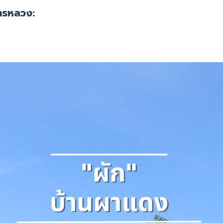
ารหลวง: