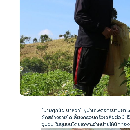
"นายศุภชัย ปาหวา" ผู้นำเกษตรกรบ้านผาแด
ผักสร้างรายได้เลี้ยงครอบครัวเฉลี่ยต่อ
ชุมชน ในชุมชนโดยเฉพาะจำหน่ายให้นักท่องเที