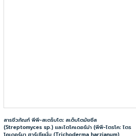
สารชีวภัณฑ์ พีพี-สเตร็บโต: สเต็บโตมัยซีส
(
Streptomyces sp.
) และไตโคเดอร์ม่า (พีพี-ไตรโค: ไตร
โคเดอร์มา ฮาร์เซียนั่ม (Trichoderma harzianum)