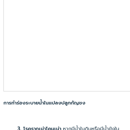
การทำร่องระบายน้ำในแปลงปลูกกัญชง
3. โรครากเน่าโคนเน่า
หากมีน้ำในดินหรือมีน้ำขังใน