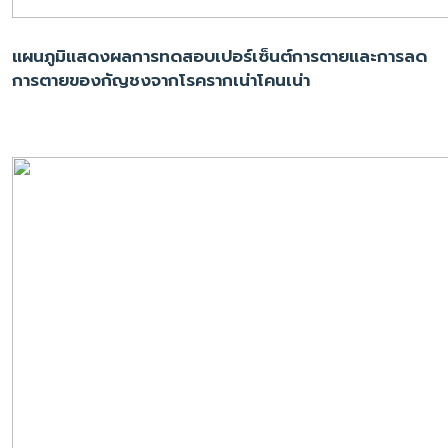
แผนภูมิแสดงผลการทดสอบเปอร์เซ็นต์การตายและการลด
การตายของกัญชงจากโรครากเน่าโคนเน่า