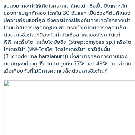
แปลงมากจะทำให้เกิดโรครากเน่าโคนเน่า ซึ่งเป็นปัญหาหลัก
ของการปลูกกัญชง โดยใน 30 วันแรก เป็นช่วงที่ต้นกัญชง
มีความอ่อนแอที่สุด จึงควรมีการป้องกันการเกิดโรครากเน่า
โคนเน่าในการปลูกกัญชง สามารถทำได้โดยการคลุกเมล็ด
ด้วยสารชีวภัณฑ์ป้องกันกำจัดเชื้อสาเหตุของโรค ได้แก่
พีพี-สเตร็บโต: สเต็บโตมัยซีส (
Streptomyces sp.
) หรือไต
โคเดอร์ม่า (พีพี-ไตรโค: ไตรโคเดอร์มา ฮาร์เซียนั่ม
(Trichoderma harzianum)) ซึ่งสามารถลดการตายของ
ต้นกัญชงที่อายุ 15 วัน ได้สูงถึง 77% และ 49% ตามลำดับ
เมื่อเทียบกับที่ไม่มีการคลุกเมล็ดด้วยสารชีวภัณฑ์