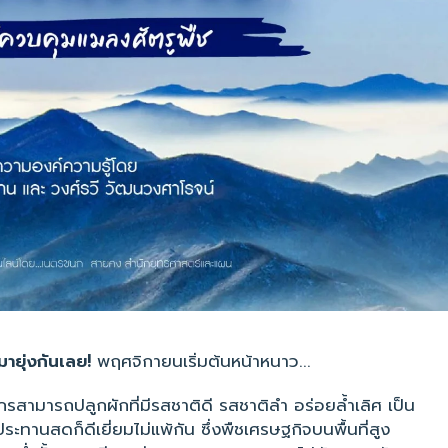
มายุ่งกันเลย!
พฤศจิกายนเริ่มต้นหน้าหนาว...
รกรสามารถปลูกผักที่มีรสชาติดี รสชาติลำ อร่อยล้ำเลิศ เป็น
ะทานสดก็ดีเยี่ยมไม่แพ้กัน ซึ่งพืชเศรษฐกิจบนพื้นที่สูง