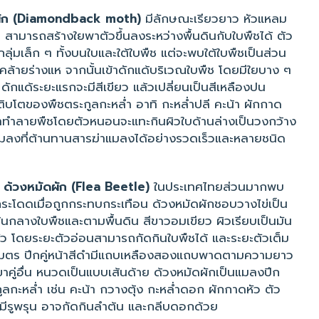
ใยผัก (Diamondback moth)
มีลักษณะเรียวยาว หัวแหลม
 สามารถสร้างใยพาตัวขึ้นลงระหว่างพื้นดินกับใบพืชได้ ตัว
ลุ่มเล็ก ๆ ทั้งบนใบและใต้ใบพืช แต่จะพบใต้ใบพืชเป็นส่วน
นคล้ายร่างแห จากนั้นเข้าดักแด้บริเวณใบพืช โดยมีใยบาง ๆ
กแด้ระยะแรกจะมีสีเขียว แล้วเปลี่ยนเป็นสีเหลืองปน
ิบโตของพืชตระกูลกะหล่ำ อาทิ กะหล่ำปลี คะน้า ผักกาด
้าทำลายพืชโดยตัวหนอนจะแทะกินผิวใบด้านล่างเป็นวงกว้าง
นแมลงที่ต้านทานสารฆ่าแมลงได้อย่างรวดเร็วและหลายชนิด
อ ด้วงหมัดผัก (Flea Beetle)
ในประเทศไทยส่วนมากพบ
กระโดดเมื่อถูกกระทบกระเทือน ด้วงหมัดผักชอบวางไข่เป็น
้นกลางใบพืชและตามพื้นดิน สีขาวอมเขียว ผิวเรียบเป็นมัน
ตัว โดยระยะตัวอ่อนสามารถกัดกินใบพืชได้ และระยะตัวเต็ม
ิเมตร ปีกคู่หน้าสีดำมีแถบเหลืองสองแถบพาดตามความยาว
ขาคู่อื่น หนวดเป็นแบบเส้นด้าย ด้วงหมัดผักเป็นแมลงปีก
ูลกะหล่ำ เช่น คะน้า กวางตุ้ง กะหล่ำดอก ผักกาดหัว ตัว
บมีรูพรุน อาจกัดกินลำต้น และกลีบดอกด้วย