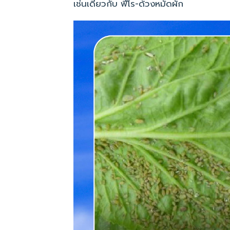
เช่นเดียวกับ ฟีโร-ด้วงหมัดผัก