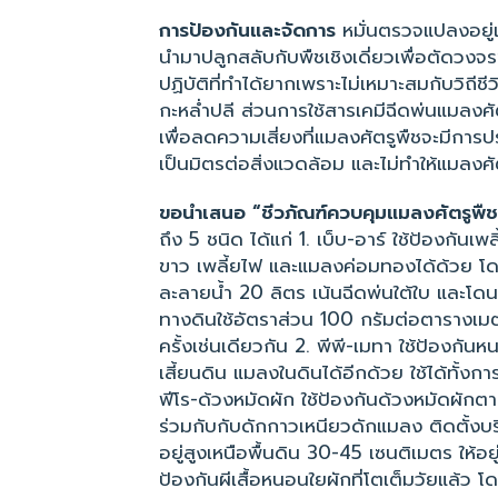
การป้องกันและจัดการ
หมั่นตรวจแปลงอยู
นำมาปลูกสลับกับพืชเชิงเดี่ยวเพื่อตัดวงจ
ปฏิบัติที่ทำได้ยากเพราะไม่เหมาะสมกับวิถีช
กะหล่ำปลี ส่วนการใช้สารเคมีฉีดพ่นแมลงศ
เพื่อลดความเสี่ยงที่แมลงศัตรูพืชจะมีการปร
เป็นมิตรต่อสิ่งแวดล้อม และไม่ทำให้แมลงศัต
ขอนำเสนอ “ชีวภัณฑ์ควบคุมแมลงศัตรูพืช
ถึง 5 ชนิด ได้แก่ 1. เบ็บ-อาร์ ใช้ป้องกัน
ขาว เพลี้ยไฟ และแมลงค่อมทองได้ด้วย โด
ละลายน้ำ 20 ลิตร เน้นฉีดพ่นใต้ใบ และโดน
ทางดินใช้อัตราส่วน 100 กรัมต่อตารางเม
ครั้งเช่นเดียวกัน 2. พีพี-เมทา ใช้ป้องกั
เสี้ยนดิน แมลงในดินได้อีกด้วย ใช้ได้ทั้งก
ฟีโร-ด้วงหมัดผัก ใช้ป้องกันด้วงหมัดผักต
ร่วมกับกับดักกาวเหนียวดักแมลง ติดตั้งบร
อยู่สูงเหนือพื้นดิน 30-45 เซนติเมตร ให้อยู
ป้องกันผีเสื้อหนอนใยผักที่โตเต็มวัยแล้ว โ