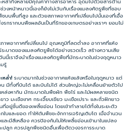
กะหล่ำทั้งหลายมีคุณค่าทางสารอาหาร อุดมไปด้วยสารต้าน
ช่วงหน้าหนาวนี้เองก็ยังไม่เว้นกับเรื่องแมลงศัตรูพืชที่ชอบ
นพื้นที่สูง และด้วยสภาพอากาศที่เปลี่ยนไปนั้นเองที่เอื้อ
าตั้งรกรากบนพืชผลอันเป็นที่รักของเกษตรอย่างเราๆ ยอมไม่
ภาพอากาศที่เปลี่ยนไป อุณหภูมิที่ลดต่ำลง อากาศที่แห้ง
พร่ระบาดของแมลงศัตรูพืชได้อย่างรวดเร็ว สร้างความเสีย
นี้เราจึงนำเรื่องแมลงศัตรูพืชที่มักระบาดในช่วงฤดูหนาว
รู้
ะหล่ำ!
ระบาดมากในช่วงอากาศแห้งแล้งหรือในฤดูหนาว แต่
มีทั้งที่บินได้ และบินไม่ได้ ส่วนใหญ่จะไม่เคลื่อนย้ายตัวไป
็นแหล่งหากิน มักระบาดในพืชผัก พืชไร่ และไม้ผลหลายชนิด
ดขาว มะเขือเทศ กระเจี๊ยบเขียว มะเขือเปราะ และถั่วฝักยาว
นที่อยู่ชั้นดีของเพลี้ยอ่อน โดยเข้าทำลายได้ทั้งในระยะตัว
จากใบและยอด ทำให้ต้นพืชชะงักการเจริญเติบโต เมื่อจำนวน
ยวและมีสีเหลือง ควรป้องกันไม่ให้เพลี้ยอ่อนเข้ามาในแปลง
ะปลูก ควรปลูกพืชชนิดอื่นเพื่อตัดวงจรการระบาด