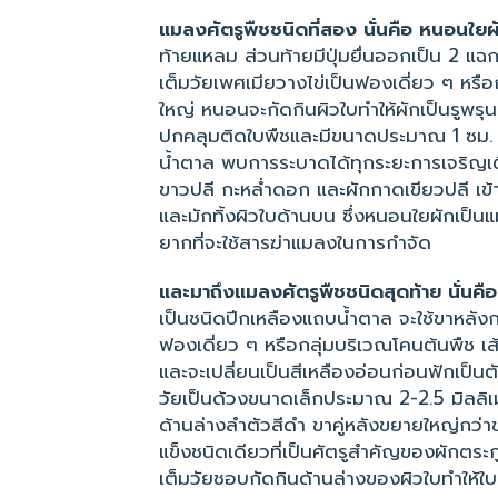
แมลงศัตรูพืชชนิดที่สอง นั่นคือ หนอน
ท้ายแหลม ส่วนท้ายมีปุ่มยื่นออกเป็น 2 แฉก
เต็มวัยเพศเมียวางไข่เป็นฟองเดี่ยว ๆ หรือก
ใหญ่ หนอนจะกัดกินผิวใบทำให้ผักเป็นรูพรุ
ปกคลุมติดใบพืชและมีขนาดประมาณ 1 ซม. ดั
น้ำตาล พบการระบาดได้ทุกระยะการเจริญเต
ขาวปลี กะหล่ำดอก และผักกาดเขียวปลี เข
และมักทิ้งผิวใบด้านบน ซึ่งหนอนใยผักเป็
ยากที่จะใช้สารฆ่าแมลงในการกำจัด
และมาถึงแมลงศัตรูพืชชนิดสุดท้าย นั่นคื
เป็นชนิดปีกเหลืองแถบน้ำตาล จะใช้ขาหลัง
ฟองเดี่ยว ๆ หรือกลุ่มบริเวณโคนต้นพืช เส
และจะเปลี่ยนเป็นสีเหลืองอ่อนก่อนฟักเป็น
วัยเป็นด้วงขนาดเล็กประมาณ 2-2.5 มิลล
ด้านล่างลำตัวสีดำ ขาคู่หลังขยายใหญ่กว่า
แข็งชนิดเดียวที่เป็นศัตรูสำคัญของผักตระก
เต็มวัยชอบกัดกินด้านล่างของผิวใบทำให้ใ