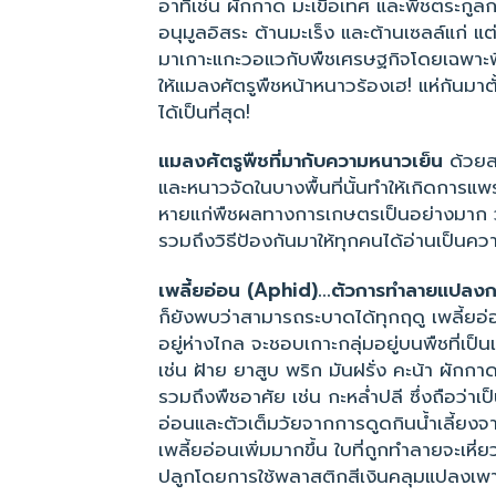
อาทิเช่น ผักกาด มะเขือเทศ และพืชตระกูล
อนุมูลอิสระ ต้านมะเร็ง และต้านเซลล์แก่ แต่
มาเกาะแกะวอแวกับพืชเศรษฐกิจโดยเฉพาะพืชบ
ให้แมลงศัตรูพืชหน้าหนาวร้องเฮ! แห่กันม
ได้เป็นที่สุด!
แมลงศัตรูพืชที่มากับความหนาวเย็น
ด้วยส
และหนาวจัดในบางพื้นที่นั้นทำให้เกิดการแ
หายแก่พืชผลทางการเกษตรเป็นอย่างมาก วัน
รวมถึงวิธีป้องกันมาให้ทุกคนได้อ่านเป็นความ
เพลี้ยอ่อน (Aphid)...ตัวการทำลายแปลงก
ก็ยังพบว่าสามารถระบาดได้ทุกฤดู เพลี้ยอ่อน 
อยู่ห่างไกล จะชอบเกาะกลุ่มอยู่บนพืชที่เป
เช่น ฝ้าย ยาสูบ พริก มันฝรั่ง คะน้า ผักกา
รวมถึงพืชอาศัย เช่น กะหล่ำปลี ซึ่งถือว่าเป็
อ่อนและตัวเต็มวัยจากการดูดกินน้ำเลี้ยง
เพลี้ยอ่อนเพิ่มมากขึ้น ใบที่ถูกทำลายจะเหี่
ปลูกโดยการใช้พลาสติกสีเงินคลุมแปลงเพา