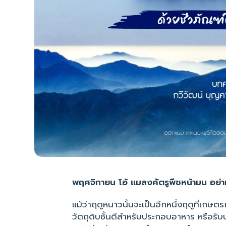
พฤศจิกายน โอ้ แมลงศัตรูพืชหน้ามน อย่า
แม้ว่าฤดูหนาวนั้นจะเป็นอีกหนึ่งฤดูที่เกษต
วัตถุดิบชั้นดีสำหรับประกอบอาหาร หรือรับปร