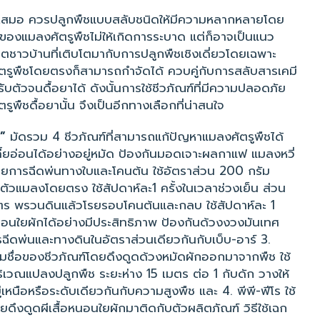
่เสมอ ควรปลูกพืชแบบสลับชนิดให้มีความหลากหลายโดย
รของแมลงศัตรูพืชไม่ให้เกิดการระบาด แต่ก็อาจเป็นแนว
ีวิตชาวบ้านที่เติบโตมากับการปลูกพืชเชิงเดี่ยวโดยเฉพาะ
ัตรูพืชโดยตรงก็สามารถกำจัดได้ ควบคู่กับการสลับสารเคมี
ับตัวจนดื้อยาได้ ดังนั้นการใช้ชีวภัณฑ์ที่มีความปลอดภัย
รูพืชดื้อยานั้น จึงเป็นอีกทางเลือกที่น่าสนใจ
”
มัดรวม 4 ชีวภัณฑ์ที่สามารถแก้ปัญหาแมลงศัตรูพืชได้
เพลี้ยอ่อนได้อย่างอยู่หมัด ป้องกันมอดเจาะผลกาแฟ แมลงหวี่
ยการฉีดพ่นทางใบและโคนต้น ใช้อัตราส่วน 200 กรัม
ตัวแมลงโดยตรง ใช้สัปดาห์ละ1 ครั้งในเวลาช่วงเย็น ส่วน
ตร พรวนดินแล้วโรยรอบโคนต้นและกลบ ใช้สัปดาห์ละ 1
นหนอนใยผักได้อย่างมีประสิทธิภาพ ป้องกันด้วงงวงมันเทศ
ารฉีดพ่นและทางดินในอัตราส่วนเดียวกันกับเบ็บ-อาร์ 3.
ามชื่อของชีวภัณฑ์โดยดึงดูดด้วงหมัดผักออกมาจากพืช ใช้
ิเวณแปลงปลูกพืช ระยะห่าง 15 เมตร ต่อ 1 กับดัก วางให้
่เหนือหรือระดับเดียวกันกับความสูงพืช และ 4. พีพี-ฟีโร ใช้
ดยดึงดูดผีเสื้อหนอนใยผักมาติดกับตัวผลิตภัณฑ์ วิธีใช้เฉก