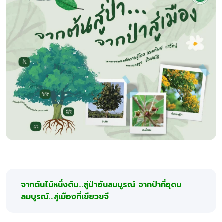
จากต้นไม้หนึ่งต้น…สู่ป่าอันสมบูรณ์ จากป่าที่อุดม
สมบูรณ์…สู่เมืองที่เขียวขจี