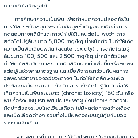
ความดันโลหิตสูงได้
การศึกษาความเป็นพิษ เพื่อกำหนดความปลอดภัยใน
การใช้สารสกัดสมุนไพร เป็นข้อมูลสำคัญอย่างยิ่งต่อการ
ทดสอบทางคลินิกและการนำไปใช้ในคนต่อไป พบว่า สาร
สกัดโด่ไม่รู้ล้มขนาด 5,000 mg/kg น้ำหนักตัว ไม่ทำให้เกิด
ความเป็นพิษเฉียบพลัน (acute toxicity) สารสกัดโด่ไม่รู้
ล้มขนาด 100, 500 และ 2,500 mg/kg น้ำหนักตัวมีผล
ทำให้ค่าโลหิตวิทยาและค่าเคมีคลินิกบางค่าเพิ่มขึ้นหรือลดลง
แต่อยู่ในช่วงค่ามาตรฐาน และเมื่อพิจารณาร่วมกับผลทาง
จุลพยาธิวิทยาของอวัยวะต่างๆ ไม่ก่อให้เกิดลักษณะผิด
ปกติของอวัยวะภายใน ดังนั้น สารสกัดโด่ไม่รู้ล้ม ไม่ก่อให้
เกิดความเป็นพิษระยะยาว (chronic toxicity) 180 วัน หรือ
พิษเรื้อรังในหนูแรทเพศเมียและเพศผู้ ซึ่งไม่ก่อให้เกิดความ
ผิดปกติของระบบไหลเวียนเลือด ไม่มีผลต่อการสร้างเลือด
และเม็ดเลือดต่างๆ รวมทั้งไม่มีผลต่อระบบภูมิคุ้มกันของ
ร่างกายอีกด้วย
จากผลการศึกษา : การใช้กับประชากรในชุมชนโดยการ