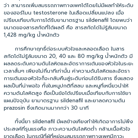
ว่า สามารถเพิ่มสมรรถภาพทางเพศได้โดยไม่มีผลทำให้ระดับ
ของฮอร์โมน testosterone ในเลือดเปลี่ยนแปลง เมื่อ
เปรียบเทียบกับการได้รับยามาตรฐาน sildenafil โดยพบว่า
ขนาดของสารสกัดที่ได้ผลดี คือ สารสกัดโด่ไม่รู้ล้มขนาด
1,428 mg/kg น้ำหนักตัว
การศึกษาฤทธิ์ต่อระบบหัวใจและหลอดเลือด ในสาร
สกัดโด่ไม่รู้ล้มขนาด 20, 40 และ 80 mg/kg น้ำหนักตัว มี
ผลลดระดับความดันโลหิตและอัตราการเต้นของหัวใจในระยะ
เวลาสั้นๆ เพียงไม่กี่นาทีเท่านั้น ค่าความดันโลหิตและอัตรา
การเต้นของหัวใจก็จะกลับคืนสู่ระดับก่อนได้รับสาร ซึ่งแสดง
ผลเป็นที่น่าพอใจ ทั้งในหนูปกติที่สลบ และหนูที่เหนี่ยวนำให้
ความดันโลหิตสูง ถือเป็นข้อได้เปรียบเมื่อเทียบกับการใช้ยา
แผนปัจจุบัน ยามาตรฐาน sildenafil และยาลดความดัน
prazosin ซึ่งเกิดนานมากกว่า 30 นาที
ทั้งนี้ยา sildenafil มีผลข้างเคียงทำให้เกิดอาการไม่พึง
ประสงค์ที่รุนแรงคือ ภาวะความดันโลหิตต่ำ กล้ามเนื้อหัวใจ
ขาดเลือด ในกรณีที่ผู้ที่หย่อนสมรรถภาพทางเพศมีภาวะ