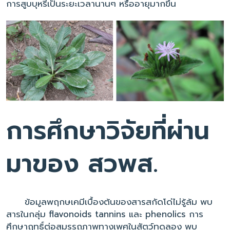
การสูบบุหรี่เป็นระยะเวลานานๆ หรืออายุมากขึ้น
การศึกษาวิจัยที่ผ่าน
มาของ สวพส.
ข้อมูลพฤกษเคมีเบื้องต้นของสารสกัดโด่ไม่รู้ล้ม พบ
สารในกลุ่ม flavonoids tannins และ phenolics การ
ศึกษาฤทธิ์ต่อสมรรถภาพทางเพศในสัตว์ทดลอง พบ