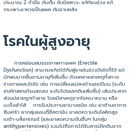
ประมาณ 2 กำมือ ต้มดื่ม ขับปัสสาวะ แก้ท้องร่วง แก้
กระเพาะอาหารเป็นแผล ต้มอาบหลัง
โรคในผู้สูงอายุ
การหย่อนสมรรถภาพทางเพศ (Erectile
Dysfunction) สามารถเกิดได้กับผู้ชายในช่วงวัยใดก็ได้ แต่
มักพบมากขึ้นตามอายุที่เพิ่มขึ้น ด้วยหลายสาเหตุทั้งทาง
ร่างกายและจิตใจ เช่น การเปลี่ยนแปลงด้านฮอร์โมน (ระดับ
เทสโทสเทอโรนลดลง ระดับโปรแลกตินเพิ่มขึ้น) เส้นประสาท
ส่วนปลายถูกทำลาย โดยมีสาเหตุจากโรคเบาหวาน หรือ
มะเร็งลำไส้ การรับประทานยาบางชนิด เช่น ยาต้านอาการ
ซึมเศร้า ยากลุ่มแอนตี้ฮีสตามีน ยาลดความดันโลหิตสูง
เบต้า-บล็อกเกอร์ (และยาลดความดันอื่นๆ ในกลุ่ม
antihypertensives) รวมไปถึงการได้รับสารนิโคตินจาก