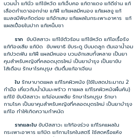
บวมน้ำ แก้นิ่ว แก้ไข้หวัด แก้เจ็บคอ แก้ตาแดง แก้ดีซ่าน แก้
เลือดกำเดาออกง่าย แก้ฝี แก้แผลมีหนอง แก้แผลงู แก้
แมลงมีพิษกัดต่อย แก้อักเสบ แก้แผลในกระเพาะอาหาร แก้
แผลเปื่อยในปาก แก้เหน็บชา
ราก
ขับปัสสาวะ แก้ไข้ตัวร้อน แก้ไข้หวัด แก้ไอเรื้อรัง
แก้ท้องเสีย แก้บิด ขับพยาธิ ขับระดู บีบมดลูก ต้มเอาน้ำอม
แก้ปวดฟัน แก้ฝี แผลมีหนอง บวมอักเสบทั้งหลาย เป็นยา
คุมสำหรับหญิงที่คลอดบุตรใหม่ เป็นยาบำรุง เป็นยาขับ
ไส้เดือน รักษาโรคบุรุษ ต้มดื่มแก้อาเจียน
ใบ
รักษาบาดแผล แก้โรคผิวหนัง (ใช้ใบสดประมาณ 2
กำมือ เคี่ยวกับน้ำมันมะพร้าว ทาแผล แก้โรคผิวหนังผื่นคัน)
แก้ไข้ ขับปัสสาวะ แก้อ่อนเพลีย รักษาโรคบุรุษ รักษา
กามโรค เป็นยาคุมสำหรับหญิงที่คลอดบุตรใหม่ เป็นยาบำรุง
แก้ไอ ทำให้เกิดความกำหนัด
รากและใบ
ขับปัสสาวะ แก้ท้องร่วง แก้โรคแผลใน
กระเพาะอาหาร แก้บิด แก้กามโรคในสตรี ใช้สดหรือแห้ง