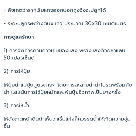
- สังเกตว่ารากเริ่มแทงออกนอกถุงจึงจะปลูกได้
- ระยะปลูกระหว่างต้นxแถว ประมาณ 30x30 เซนติเมตร
การดูแลรักษา
1) การจัดการด้านคาวเข้มของแสง พรางแสงด้วยซาแลน
50 เปอร์เซ็นต์
2) การให้ปุ๋ย
ให้ปุ๋ยน้ำแม่ปุ๋ยสูตรต่างๆ โดยการละลายน้ำนำไปรดพร้อมกับ
น้ำ และเน้นการใช้ปุ๋ยหมักและพ่นปุ๋ยชีวภาพเป็นบางครั้ง
3) การให้น้ำ
ให้สังเกตหน้าดินถ้าเห็นว่าเริ่มแห้งก็ควรรดน้ำให้เกิดความชุ่ม
ชื้น